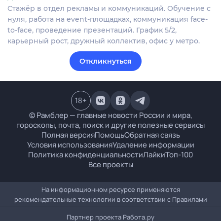
Стажёр в отдел рекламы и коммуникаций. Обучение с
нуля, работа на event-площадках, коммуникация face-
to-face, проведение презентаций. График 5/2,
карьерный рост, дружный коллектив, офис у метро.
Откликнуться
18
+
© Рамблер — главные новости России и мира,
гороскопы, почта, поиск и другие полезные сервисы
Полная версия
Помощь
Обратная связь
Условия использования
Удаление информации
Политика конфиденциальности
Лайки
Топ-100
Все проекты
На информационном ресурсе применяются
рекомендательные технологии в соответствии с
Правилами
Партнер проекта
Работа.ру