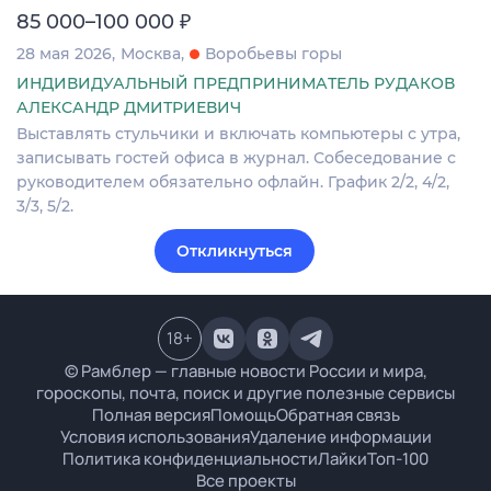
₽
85 000–100 000
28 мая 2026
Москва
Воробьевы горы
ИНДИВИДУАЛЬНЫЙ ПРЕДПРИНИМАТЕЛЬ РУДАКОВ
АЛЕКСАНДР ДМИТРИЕВИЧ
Выставлять стульчики и включать компьютеры с утра,
записывать гостей офиса в журнал. Собеседование с
руководителем обязательно офлайн. График 2/2, 4/2,
3/3, 5/2.
Откликнуться
18
+
© Рамблер — главные новости России и мира,
гороскопы, почта, поиск и другие полезные сервисы
Полная версия
Помощь
Обратная связь
Условия использования
Удаление информации
Политика конфиденциальности
Лайки
Топ-100
Все проекты