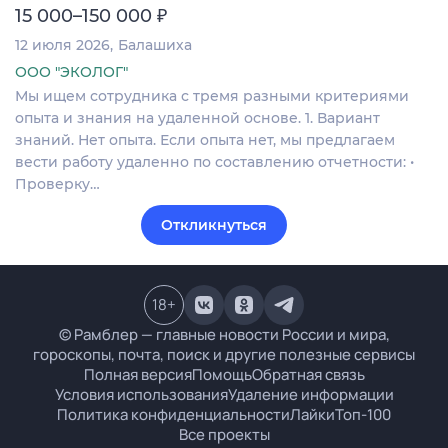
₽
15 000–150 000
12 июля 2026
Балашиха
ООО "ЭКОЛОГ"
Мы ищем сотрудника с тремя разными критериями
опыта и знания на удаленной основе. 1. Вариант
знаний. Нет опыта. Если опыта нет, мы предлагаем
вести работу удаленно по составлению отчетности: •
Проверку…
Откликнуться
18
+
© Рамблер — главные новости России и мира,
гороскопы, почта, поиск и другие полезные сервисы
Полная версия
Помощь
Обратная связь
Условия использования
Удаление информации
Политика конфиденциальности
Лайки
Топ-100
Все проекты