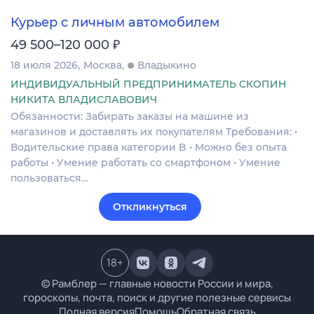
Курьер с личным автомобилем
₽
49 500–120 000
18 июля 2026
Москва
Владыкино
ИНДИВИДУАЛЬНЫЙ ПРЕДПРИНИМАТЕЛЬ СКОПИН
НИКИТА ВЛАДИСЛАВОВИЧ
Обязанности: Забирать заказы на машине из
магазинов и доставлять их покупателям Требования: •
Водительские права категории B • Можно без опыта
работы • Умение работать со смартфоном • Умение
пользоваться…
Откликнуться
18
+
© Рамблер — главные новости России и мира,
гороскопы, почта, поиск и другие полезные сервисы
Полная версия
Помощь
Обратная связь