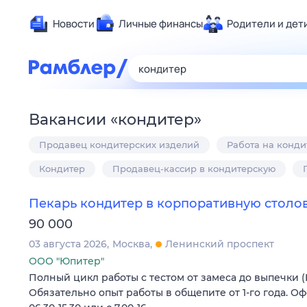
Новости
Личные финансы
Родители и дет
Здоровье
Развлечен
Дом и уют
Вакансии
«
кондитер
»
Спорт
Продавец кондитерских изделий
Работа на конд
Карьера
Авто
Кондитер
Продавец-кассир в кондитерскую
Технологи
Пекарь кондитер в корпоративную столо
Жизненные
90 000
Сберегаем
03 августа 2026
Москва
Ленинский проспект
Гороскопы
ООО "Юпитер"
Полный цикл работы с тестом от замеса до выпечки
Обязательно опыт работы в общепите от 1-го года. Оф