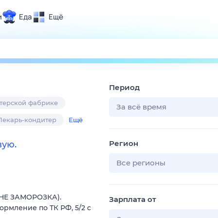
и
Еда
Ещё
Почта
ия и отдых
Поиск
Погода
Период
ТВ-программа
итерской фабрике
За всё время
Пекарь-кондитер
Ещё
и и тренды
Регион
вую.
 ситуации
 вместе
Все регионы
Помощь
 (НЕ ЗАМОРОЗКА).
Зарплата от
ормление по ТК РФ, 5/2 с