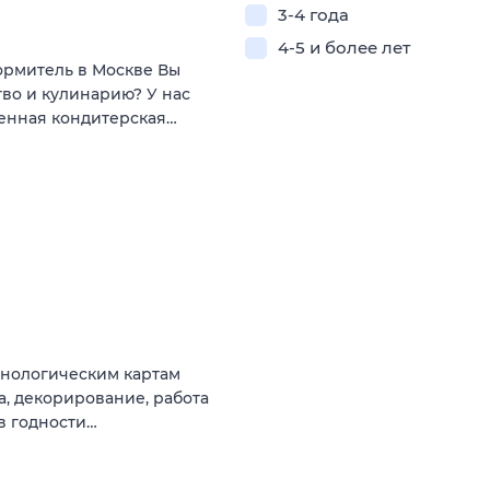
3-4 года
4-5 и более лет
ормитель в Москве Вы
тво и кулинарию? У нас
менная кондитерская…
хнологическим картам
а, декорирование, работа
в годности…