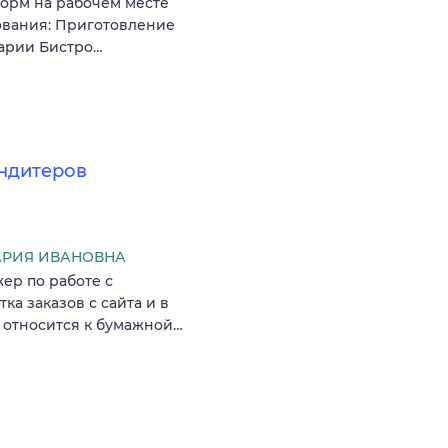
норм на рабочем месте
ования: Приготовление
нарии Бистро…
ндитеров
МАРИЯ ИВАНОВНА
ер по работе с
ка заказов с сайта и в
 относится к бумажной…