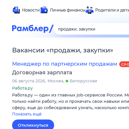
Новости
Личные финансы
Родители и дет
Здоровье
Развлечен
Дом и уют
Вакансии
«
продажи, закупки
»
Спорт
Карьера
Менеджер по партнерским продажам
СР
Авто
Договорная зарплата
Технологи
06 августа 2026
Москва
Белорусская
Жизненные
Работа.ру
Работа.ру — один из главных job-сервисов России. 
Сберегаем
только найти работу, но и прокачать свои навыки ил
Гороскопы
сферу, еще до собеседования узнать, насколько ком
Показать ещё
Откликнуться