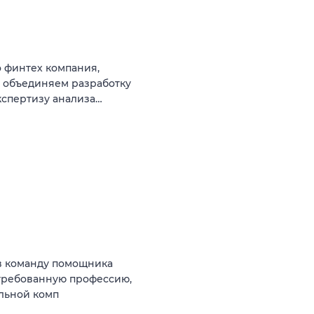
 финтех компания,
ы объединяем разработку
кспертизу анализа…
в команду помощника
стребованную профессию,
ильной комп