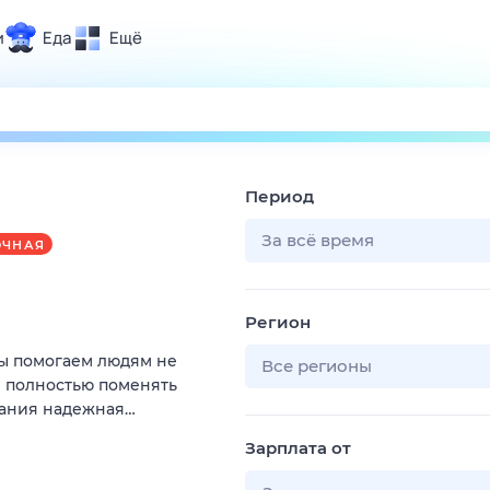
и
Еда
Ещё
Почта
ия и отдых
Поиск
Погода
Период
ТВ-программа
За всё время
ОЧНАЯ
и и тренды
Регион
 ситуации
Мы помогаем людям не
 вместе
Все регионы
и полностью поменять
Помощь
пания надежная…
Зарплата от