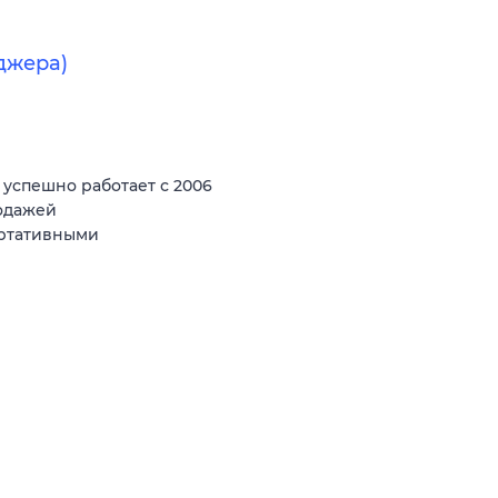
джера)
спешно работает с 2006
родажей
ортативными