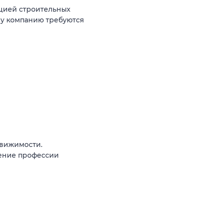
цией строительных
шу компанию требуются
вижимости.
чение профессии