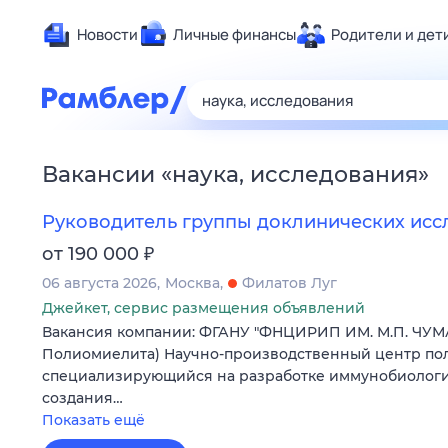
Новости
Личные финансы
Родители и дет
Здоровье
Развлечен
Дом и уют
Вакансии
«
наука, исследования
»
Спорт
Карьера
Руководитель группы доклинических ис
Авто
₽
от 190 000
Технологи
06 августа 2026
Москва
Филатов Луг
Жизненные
Джейкет, сервис размещения объявлений
Вакансия компании: ФГАНУ "ФНЦИРИП ИМ. М.П. ЧУМ
Сберегаем
Полиомиелита) Научно-производственный центр пол
Гороскопы
специализирующийся на разработке иммунобиологич
создания…
Показать ещё