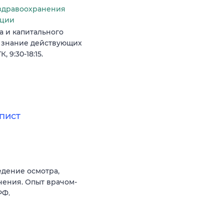
здравоохранения
ации
 и капитального
, знание действующих
 9:30-18:15.
пист
дение осмотра,
чения. Опыт врачом-
РФ.