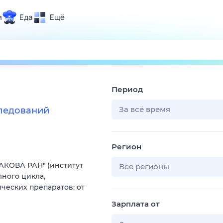
и
Еда
Ещё
Почта
ия и отдых
Поиск
Погода
Период
ТВ-программа
За всё время
следований
и и тренды
Регион
 ситуации
АКОВА РАН" (институт
 вместе
Все регионы
ного цикла,
Помощь
еских препаратов: от
Зарплата от