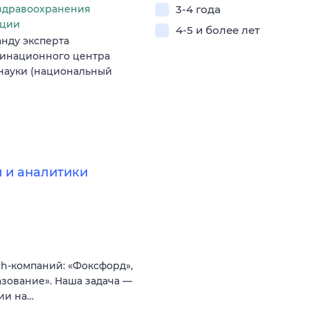
3-4 года
здравоохранения
ации
4-5 и более лет
нду эксперта
динационного центра
 науки (национальный
 и аналитики
h-компаний: «Фоксфорд»,
азование». Наша задача —
ии на…