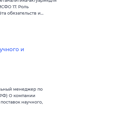
етаналитика-актуариядля
СФО 17. Роль
ёта обязательств и…
учного и
льный менеджер по
(РФ) О компании
поставок научного,