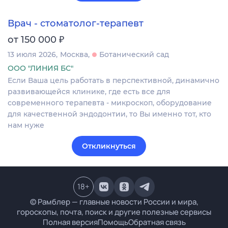
Врач - стоматолог-терапевт
₽
от 150 000
13 июля 2026
Москва
Ботанический сад
ООО "ЛИНИЯ БС"
Если Ваша цель работать в перспективной, динамично
развивающейся клинике, где есть все для
современного терапевта - микроскоп, оборудование
для качественной эндодонтии, то Вы именно тот, кто
нам нуже
Откликнуться
18
+
© Рамблер — главные новости России и мира,
гороскопы, почта, поиск и другие полезные сервисы
Полная версия
Помощь
Обратная связь