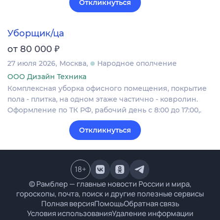
Откликнуться
Уборщик/ца
₽
от 80 000
27 июля 2026
Москва
Народное ополчение
ООО Дизайн Техника
Комплексная уборка офисного помещения, покрытие
пола - плитка, на одном этаже частично - ковролин.
Оформление по ТК РФ, рабочий день с 8:00 до 17:00,.
Откликнуться
18
+
© Рамблер — главные новости России и мира,
гороскопы, почта, поиск и другие полезные сервисы
Полная версия
Помощь
Обратная связь
Условия использования
Удаление информации