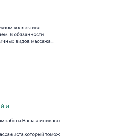
ужном коллективе
ем. В обязанности
личных видов массажа…
ИЙ И
омработы.Нашаклиникавы
ссажиста,которыйпомож