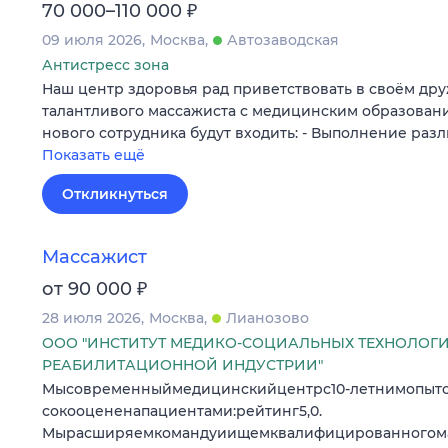
₽
70 000–110 000
09 июля 2026
Москва
Автозаводская
Антистресс зона
Наш центр здоровья рад приветствовать в своём др
талантливого массажиста с медицинским образовани
нового сотрудника будут входить: - Выполнение раз
Показать ещё
Откликнуться
Массажист
₽
от 90 000
28 июля 2026
Москва
Лианозово
ООО "ИНСТИТУТ МЕДИКО-СОЦИАЛЬНЫХ ТЕХНОЛОГ
РЕАБИЛИТАЦИОННОЙ ИНДУСТРИИ"
Мысовременныймедицинскийцентрс10‑летнимопыт
сокооцененапациентами:рейтинг5,0.
Мырасширяемкомандуиищемквалифицированногома