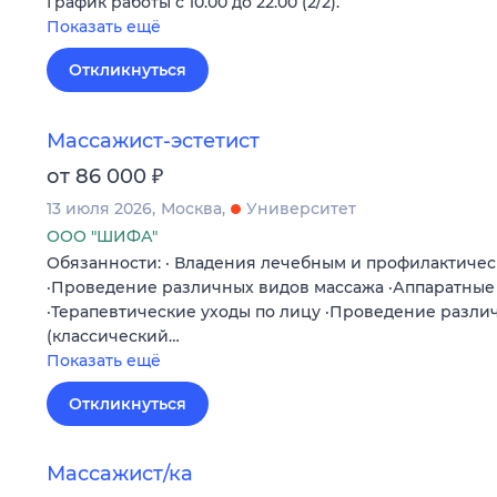
График работы с 10.00 до 22.00 (2/2).
Показать ещё
Откликнуться
Массажист-эстетист
₽
от 86 000
13 июля 2026
Москва
Университет
ООО "ШИФА"
Обязанности: · Владения лечебным и профилактиче
·Проведение различных видов массажа ·Аппаратные
·Терапевтические уходы по лицу ·Проведение разли
(классический…
Показать ещё
Откликнуться
Массажист/ка