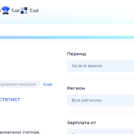
и
Еда
Ещё
Почта
ия и отдых
Поиск
Погода
Период
ТВ-программа
За всё время
и и тренды
изучения массажа
Ещё
Регион
 ситуации
стетист
 вместе
Все регионы
Помощь
Зарплата от
Хамовники Уютная,