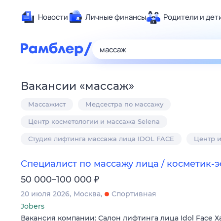
Новости
Личные финансы
Родители и дет
Здоровье
Развлечен
Дом и уют
Вакансии
«
массаж
»
Спорт
Массажист
Медсестра по массажу
Карьера
Авто
Центр косметологии и массажа Selena
Технологи
Студия лифтинга массажа лица IDOL FACE
Центр 
Жизненные
Специалист по массажу лица / косметик-э
Сберегаем
₽
50 000–100 000
Гороскопы
20 июля 2026
Москва
Спортивная
Jobers
Вакансия компании: Салон лифтинга лица Idol Face 