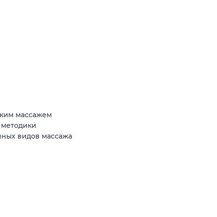
ским массажем
 методики
чных видов массажа