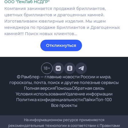
ООО "ГемЛаб НСДГР"
Компания занимается продажей бриллиантов,
цветных бриллиантов и драгоценных камней.
Изготавливаем ювелирные изделия. Мы ищем
менеджера по продаже Бриллиантов и Драгоценных
камней!!! Поиск новых клиентов…
Откликнуться
18
+
© Рамблер — главные новости России и мира,
гороскопы, почта, поиск и другие полезные сервисы
Полная версия
Помощь
Обратная связь
Условия использования
Удаление информации
Политика конфиденциальности
Лайки
Топ-100
Все проекты
На информационном ресурсе применяются
рекомендательные технологии в соответствии с
Правилами