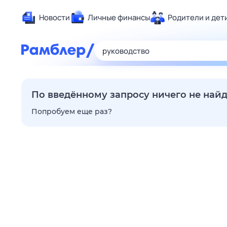
Новости
Личные финансы
Родители и дет
Здоровье
Развлечен
Дом и уют
Спорт
По введённому запросу ничего не най
Карьера
Попробуем еще раз?
Авто
Технологи
Жизненные
Сберегаем
Гороскопы