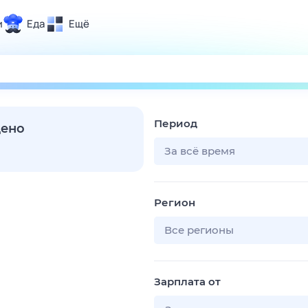
и
Еда
Ещё
Почта
ия и отдых
Поиск
Погода
Период
ТВ-программа
дено
За всё время
и и тренды
Регион
 ситуации
 вместе
Все регионы
Помощь
Зарплата от