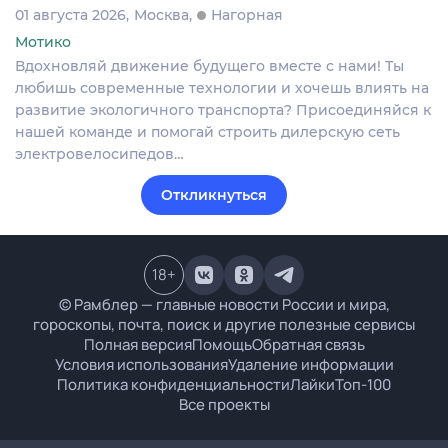
01 августа 2026
Москва
Нагорная
Мотико
Вдохновляй движение будущего вместе с нами! Ты
любишь современные технологии и хочешь влиять на
развитие экологичного транспорта? Присоединяйся к
нашей команде и помогай строить дилерскую сеть
электровелосипедов…
Откликнуться
18
+
© Рамблер — главные новости России и мира,
гороскопы, почта, поиск и другие полезные сервисы
Полная версия
Помощь
Обратная связь
Условия использования
Удаление информации
Политика конфиденциальности
Лайки
Топ-100
Все проекты