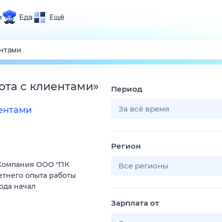
и
Еда
Ещё
Почта
ия и отдых
Поиск
Погода
ота с клиентами
»
Период
ТВ-программа
За всё время
ентами
и и тренды
Регион
 ситуации
Компания ООО "ПК
 вместе
Все регионы
етнего опыта работы
Помощь
ода начал
Зарплата от