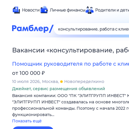
Новости
Личные финансы
Родители и дет
Здоровье
Развлечен
Дом и уют
Вакансии
«
консультирование, раб
Спорт
Карьера
Помощник руководителя по работе с кли
Авто
₽
от 100 000
Технологи
10 июля 2026
Москва
Новопеределкино
Жизненные
Джейкет, сервис размещения объявлений
Вакансия компании: ООО "ПК "ЭЛИТГРУПП ИНВЕСТ" 
Сберегаем
"ЭЛИТГРУПП ИНВЕСТ" создавалась на основе многол
Гороскопы
профессиональной команды. Поэтому с начала 2022 г
функционировать…
Показать ещё