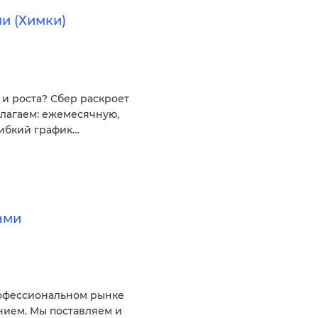
и (Химки)
и роста? Сбер раскроет
длагаем: ежемесячную,
ибкий график…
ами
рофессиональном рынке
нием. Мы поставляем и