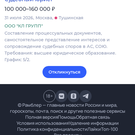
₽
100 000–160 000
31 июля 2026
Москва
Тушинская
ООО "КЛ ГРУПП"
Составление процессуальных документов,
самостоятельное представление интересов и
сопровождение судебных споров в АС, СОЮ.
Требования: высшее юридическое образование.
График: 5/2.
Откликнуться
18
+
© Рамблер — главные новости России и мира,
гороскопы, почта, поиск и другие полезные сервисы
Полная версия
Помощь
Обратная связь
Условия использования
Удаление информации
Политика конфиденциальности
Лайки
Топ-100