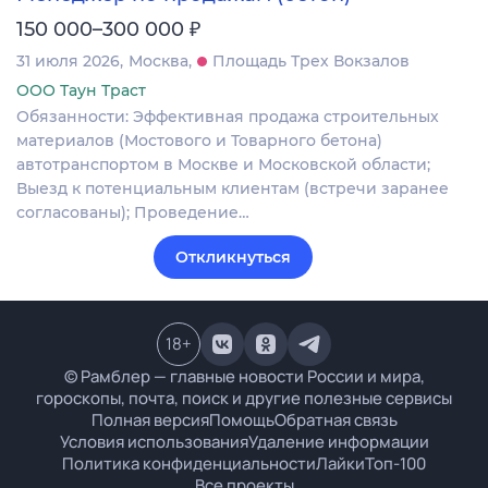
₽
150 000–300 000
31 июля 2026
Москва
Площадь Трех Вокзалов
ООО Таун Траст
Обязанности: Эффективная продажа строительных
материалов (Мостового и Товарного бетона)
автотранспортом в Москве и Московской области;
Выезд к потенциальным клиентам (встречи заранее
согласованы); Проведение…
Откликнуться
18
+
© Рамблер — главные новости России и мира,
гороскопы, почта, поиск и другие полезные сервисы
Полная версия
Помощь
Обратная связь
Условия использования
Удаление информации
Политика конфиденциальности
Лайки
Топ-100
Все проекты