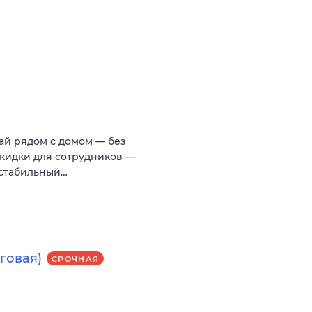
тай рядом с домом — без
 Скидки для сотрудников —
 стабильный…
еговая)
СРОЧНАЯ