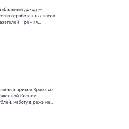
Стабильный доход —
ества отработанных часов
казателей Премия…
лавный приход Храма со
лаженной Ксении
ублей. Работу в режиме…