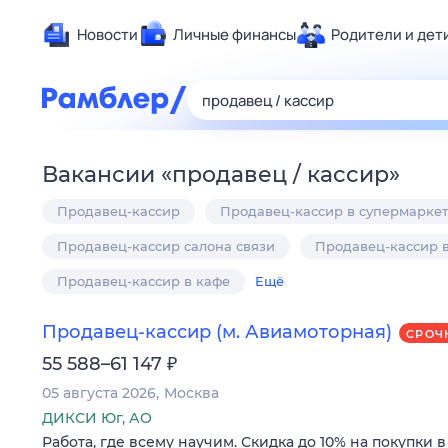
Новости
Личные финансы
Родители и дет
Здоровье
Развлечен
Дом и уют
Вакансии
«
продавец / кассир
»
Спорт
Продавец-кассир
Продавец-кассир в супермаркет
Карьера
Авто
Продавец-кассир салона связи
Продавец-кассир 
Технологи
Продавец-кассир в кафе
Ещё
Жизненные
Продавец-кассир (м. Авиамоторная)
Сберегаем
СРОЧ
₽
55 588–61 147
Гороскопы
05 августа 2026
Москва
ДИКСИ Юг, АО
Работа, где всему научим. Скидка до 10% на покупки 