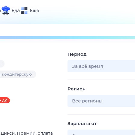
и
Еда
Ещё
Почта
ия и отдых
Поиск
Погода
Период
ТВ-программа
За всё время
в кондитерскую
и и тренды
Регион
 ситуации
 вместе
Все регионы
НАЯ
Помощь
Зарплата от
в Дикси. Премии, оплата