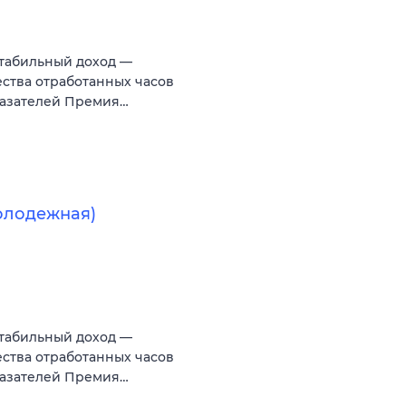
Стабильный доход —
ества отработанных часов
казателей Премия…
Молодежная)
Стабильный доход —
ества отработанных часов
казателей Премия…