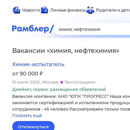
Новости
Личные финансы
Родители и дет
Здоровье
Развлечен
Дом и уют
Вакансии
«
химия, нефтехимия
»
Спорт
Карьера
Химик-испытатель
Авто
₽
от 90 000
Технологи
15 июля 2026
Москва
Текстильщики
Жизненные
Джейкет, сервис размещения объявлений
Вакансия компании: АНО "ЮПК "ПРОГРЕСС" Наша компа
Сберегаем
занимается сертификацией и испытаниями продукци
Гороскопы
сотрудников - 45 человек Рассматриваем только по
Показать ещё
Откликнуться