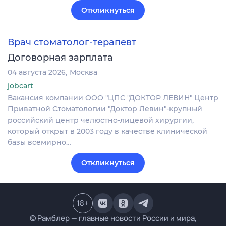
Откликнуться
Врач стоматолог-терапевт
Договорная зарплата
04 августа 2026
Москва
jobcart
Вакансия компании ООО "ЦПС "ДОКТОР ЛЕВИН" Центр
Приватной Стоматологии "Доктор Левин"-крупный
российский центр челюстно-лицевой хирургии,
который открыт в 2003 году в качестве клинической
базы всемирно…
Откликнуться
18
+
© Рамблер — главные новости России и мира,