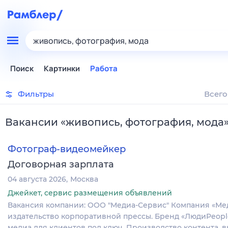
живопись, фотография, мода
Поиск
Картинки
Работа
Фильтры
Всего
Вакансии
«
живопись, фотография, мода
Фотограф-видеомейкер
Договорная зарплата
04 августа 2026
Москва
Джейкет, сервис размещения объявлений
Вакансия компании: ООО "Медиа-Сервис" Компания «Мед
издательство корпоративной прессы. Бренд «ЛюдиPeopl
медиа для клиентов под ключ. Производство контента, 