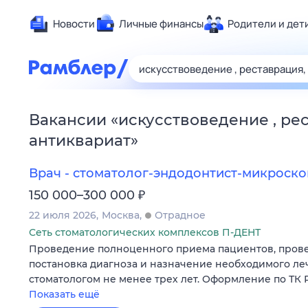
Новости
Личные финансы
Родители и дет
Здоровье
Развлечен
Дом и уют
Вакансии
«
искусствоведение , ре
Спорт
антиквариат
»
Карьера
Авто
Врач - стоматолог-эндодонтист-микроско
Технологи
₽
150 000–300 000
Жизненные
22 июля 2026
Москва
Отрадное
Сберегаем
Сеть стоматологических комплексов П-ДЕНТ
Проведение полноценного приема пациентов, прове
Гороскопы
постановка диагноза и назначение необходимого ле
стоматологом не менее трех лет. Оформление по ТК 
Показать ещё