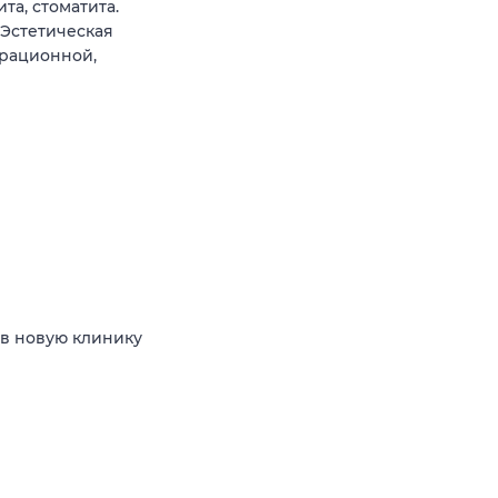
та, стоматита.
 Эстетическая
трационной,
 в новую клинику