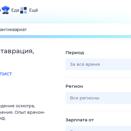
и
Еда
Ещё
Почта
ия и отдых
Поиск
Погода
ставрация,
Период
ТВ-программа
За всё время
пист
и и тренды
Регион
 ситуации
 вместе
Все регионы
дение осмотра,
Помощь
чения. Опыт врачом-
РФ.
Зарплата от