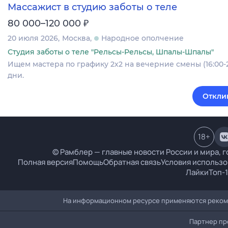
Массажист в студию заботы о теле
₽
80 000–120 000
20 июля 2026
Москва
Народное ополчение
Студия заботы о теле "Рельсы-Рельсы, Шпалы-Шпалы"
Ищем мастера по графику 2х2 на вечерние смены (16:00-
дни.
Откли
18
+
© Рамблер — главные новости России и мира, г
Полная версия
Помощь
Обратная связь
Условия использо
Лайки
Топ-
На информационном ресурсе применяются рекоме
Партнер пр