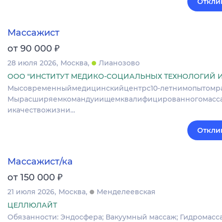
Откли
Массажист
₽
от 90 000
28 июля 2026
Москва
Лианозово
ООО "ИНСТИТУТ МЕДИКО-СОЦИАЛЬНЫХ ТЕХНОЛОГИЙ 
Мысовременныймедицинскийцентрс10‑летнимопытомраб
Мырасширяемкомандуиищемквалифицированногомасса
икачествожизни…
Откли
Массажист/ка
₽
от 150 000
21 июля 2026
Москва
Менделеевская
ЦЕЛЛЮЛАЙТ
Обязанности: Эндосфера; Вакуумный массаж; Гидромассаж