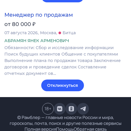
Менеджер по продажам
₽
от 80 000
07 августа 2026
Москва
Битца
АБРАМЯН ЯНЕК АРМЕНОВИЧ
Обязанности: Сбор и исследование информации
Поиск будущих клиентов Общение с покупателями
Выполнение плана по продажам товара Заключение
договоров и проведение сделок Составление
отчетных документ ов…
Откликнуться
18
+
© Рамблер — главные новости России и мира,
гороскопы, почта, поиск и другие полезные сервисы
Полная версия
Помощь
Обратная связь