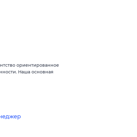
гентство ориентированное
нности. Наша основная
енеджер