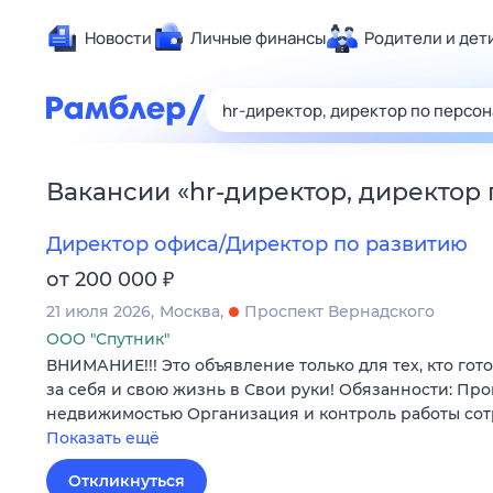
Новости
Личные финансы
Родители и дет
Здоровье
Развлечен
Дом и уют
Вакансии
«
hr-директор, директор
Спорт
Карьера
Директор офиса/Директор по развитию
Авто
₽
от 200 000
Технологи
21 июля 2026
Москва
Проспект Вернадского
Жизненные
ООО "Спутник"
ВНИМАНИЕ!!! Это объявление только для тех, кто гот
Сберегаем
за себя и свою жизнь в Свои руки! Обязанности: Пр
Гороскопы
недвижимостью Организация и контроль работы со
Показать ещё
Откликнуться