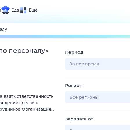
и
Еда
Ещё
Почта
ия и отдых
Поиск
Погода
 по персоналу
»
Период
ТВ-программа
За всё время
и и тренды
Регион
 ситуации
ов взять ответственность
 вместе
Все регионы
оведение сделок с
Помощь
трудников Организация…
Зарплата от