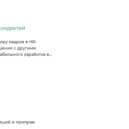
КОНДРАТИЙ
ору кадров в HR-
щения с другими
табильного заработка в…
еций и приправ.