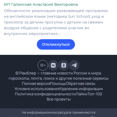
ИП Галинская Анастасия Викторовна
Обязанности: реализация развивающей программы
на английском языке (методика Sun School) уход и
присмотр за детьми прогулки с детьми на свежем
воздухе общение с родителями участие во
внутренних мероприятиях…
Откликнуться
18
+
© Рамблер — главные новости России и мира,
гороскопы, почта, поиск и другие полезные сервисы
Полная версия
Помощь
Обратная связь
Условия использования
Удаление информации
Политика конфиденциальности
Лайки
Топ-100
Все проекты
На информационном ресурсе применяются