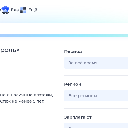
и
Еда
Ещё
Почта
ия и отдых
Поиск
Погода
троль
»
Период
ТВ-программа
За всё время
и и тренды
Регион
 ситуации
ые и наличные платежи,
 вместе
Все регионы
Стаж не менее 5 лет,
Помощь
Зарплата от