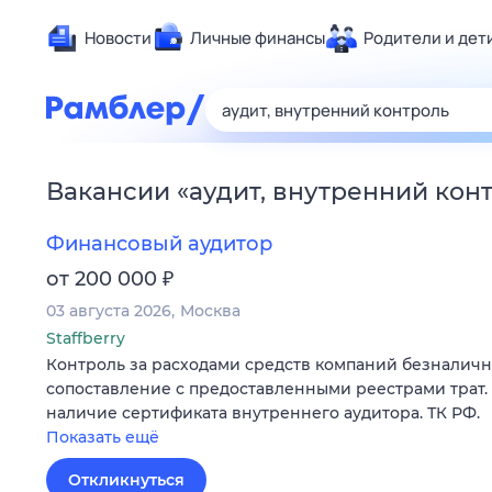
Новости
Личные финансы
Родители и дет
Здоровье
Развлечен
Дом и уют
Вакансии
«
аудит, внутренний кон
Спорт
Карьера
Финансовый аудитор
Авто
₽
от 200 000
Технологи
03 августа 2026
Москва
Жизненные
Staffberry
Контроль за расходами средств компаний безналичн
Сберегаем
сопоставление с предоставленными реестрами трат. 
Гороскопы
наличие сертификата внутреннего аудитора. ТК РФ.
Показать ещё
Откликнуться