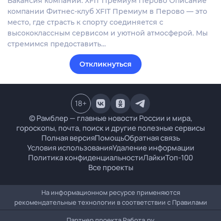
Вакансия компании: XFIT Премиум Перово Описание
компании Фитнес-клуб XFIT Премиум в Перово — это
место, где страсть к спорту соединяется с
высококлассным сервисом и уютной атмосферой. Мы
стремимся предоставить…
Откликнуться
18
+
© Рамблер — главные новости России и мира,
гороскопы, почта, поиск и другие полезные сервисы
Полная версия
Помощь
Обратная связь
Условия использования
Удаление информации
Политика конфиденциальности
Лайки
Топ-100
Все проекты
На информационном ресурсе применяются
рекомендательные технологии в соответствии с
Правилами
Партнер проекта
Работа.ру