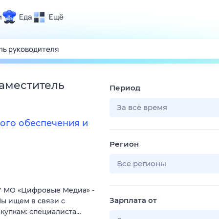
и
Еда
Ещё
Почта
ия и отдых
Поиск
Погода
заместитель
Период
ТВ-программа
За всё время
ого обеспечения и
и и тренды
Регион
 ситуации
 вместе
Все регионы
Помощь
 МО «Цифровые Медиа» -
Зарплата от
ы ищем в связи с
купкам: специалиста…