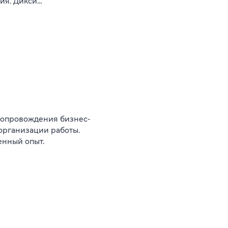
вия. Дикси…
сопровождения бизнес-
организации работы.
енный опыт.