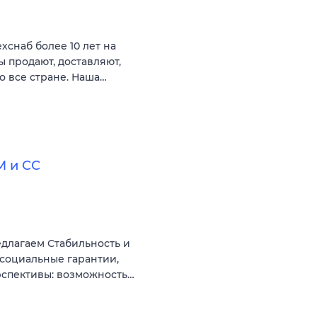
снаб более 10 лет на
 продают, доставляют,
 все стране. Наша…
М и СС
длагаем Стабильность и
 социальные гарантии,
рспективы: возможность…