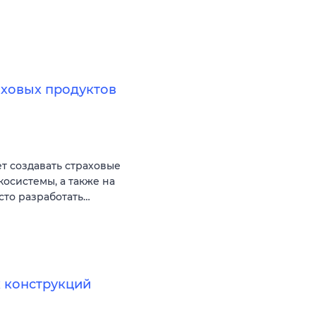
аховых продуктов
ет создавать страховые
косистемы, а также на
сто разработать…
 конструкций