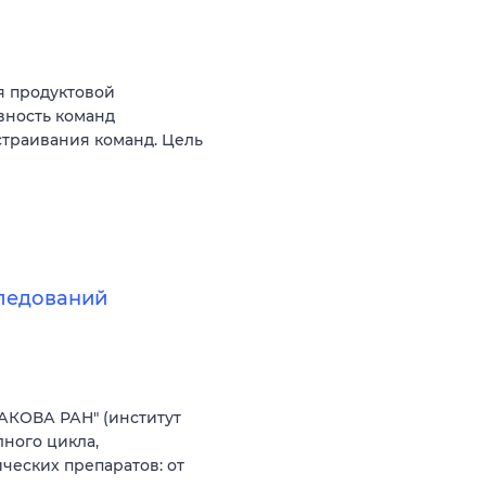
я продуктовой
вность команд
ыстраивания команд. Цель
следований
АКОВА РАН" (институт
ного цикла,
еских препаратов: от