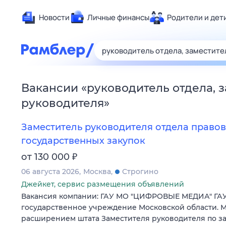
Новости
Личные финансы
Родители и дет
Здоровье
Развлечен
Дом и уют
Вакансии
«
руководитель отдела, 
Спорт
руководителя
»
Карьера
Авто
Заместитель руководителя отдела правов
Технологи
государственных закупок
Жизненные
₽
от 130 000
Сберегаем
06 августа 2026
Москва
Строгино
Гороскопы
Джейкет, сервис размещения объявлений
Вакансия компании: ГАУ МО "ЦИФРОВЫЕ МЕДИА" ГАУ
государственное учреждение Московской области. М
расширением штата Заместителя руководителя по за