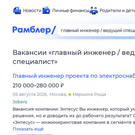
Новости
Личные финансы
Родители и дет
Здоровье
Развлечен
Дом и уют
Вакансии
«
главный инженер / ве
Спорт
специалист
»
Карьера
Авто
Главный инженер проекта по электросн
Технологи
₽
210 000–280 000
Жизненные
05 августа 2026
Москва
Марьина Роща
Сберегаем
Jobers
Вакансия компании: Энтесус Вы инженер, который у
Гороскопы
решения, но и доводить их до рабочего результата?
«Энтесус» — инжиниринговая компания в сегменте
Показать ещё