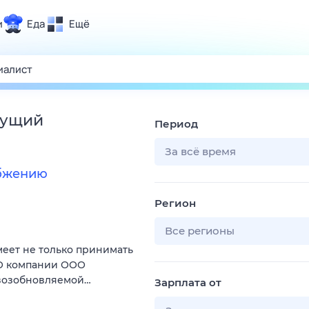
и
Еда
Ещё
Почта
ия и отдых
Поиск
Погода
дущий
Период
ТВ-программа
За всё время
абжению
и и тренды
Регион
 ситуации
 вместе
Все регионы
меет не только принимать
Помощь
 О компании ООО
 возобновляемой…
Зарплата от