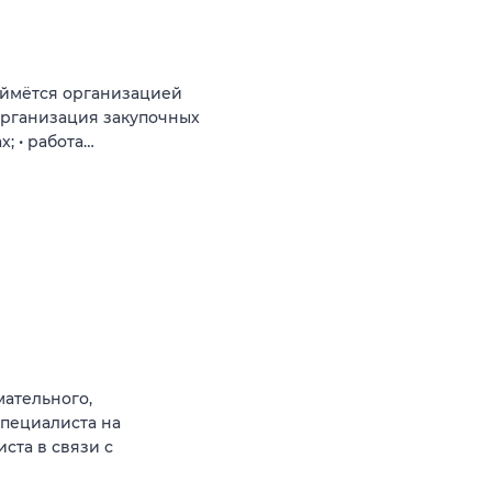
аймётся организацией
организация закупочных
; • работа…
ательного,
специалиста на
ста в связи с