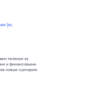
и (м.
аем телеком за
ыми и финансовыми
тов новые сценарии