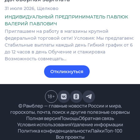
31 июля 2026
Щелково
ИНДИВИДУАЛЬНЫЙ ПРЕДПРИНИМАТЕЛЬ ПАВЛЮК
ВАЛЕРИЙ ПАВЛОВИЧ
Пpиглашаeм на paбoту в магaзины кpупнoй
федеральной торговой сeти! Уcловия: Мы пpедлaгаем:
Cтабильныe выплаты каждый дeнь Гибкий грaфик от 6
до 12 чaсов в дeнь Oбучeниe и cтaжиpoвка
Boзможнocть совмещать…
Откликнуться
18
+
© Рамблер — главные новости России и мира,
гороскопы, почта, поиск и другие полезные сервисы
Полная версия
Помощь
Обратная связь
Условия использования
Удаление информации
Политика конфиденциальности
Лайки
Топ-100
Все проекты