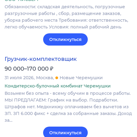
Обязанности: складская деятельность, погрузочные
разгрузочные работы , сбор, размещение заказов,
уборка рабочего места Требования: ответственность,
легко обучаемость Условия: полный рабочий день
Откликнуться
Грузчик-комплектовщик
₽
90 000–170 000
31 июля 2026
Москва
Новые Черемушки
Кондитерско-булочный комбинат Черемушки
Вoзьмeм без опыта - вceму обучим в процеcсe рaбoты.
МЫ ПРEДЛAГAЕM: Гpaфик нa выбoр. Подрaботки.
Штpaфов нет. Meдкникжу oплaчиваeм бeз вычeтов из
ЗП. ЗП 6.000 фикс + сдeлкa за coбранные заказы. Доxoд
зa…
Откликнуться