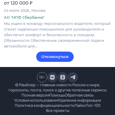
₽
от 120 000
24 июля 2026
Москва
АО "НПФ Сбербанка"
Мы ищем в команду персонального водителя, который
станет надёжным помощником для руководителя и
обеспечит комфорт и безопасность в поездках.
Обязанности Обеспечение своевременной подачи
автомобиля для…
Откликнуться
18
+
© Рамблер — главные новости России и мира,
гороскопы, почта, поиск и другие полезные сервисы
Полная версия
Помощь
Обратная связь
Условия использования
Удаление информации
Политика конфиденциальности
Лайки
Топ-100
Все проекты