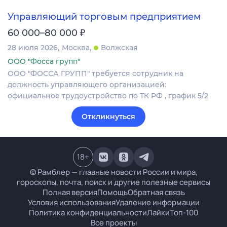
Управляющий торговым предприятием
₽
60 000–80 000
28 июля 2026
Москва
Волжская
ООО "Фосса групп"
ООО "ФОССА ГРУПП" требуется сотрудник на
должность управляющего организацией:
официальное трудоустройство по ТК РФ , график 5/2
Откликнуться
18
+
© Рамблер — главные новости России и мира,
гороскопы, почта, поиск и другие полезные сервисы
Полная версия
Помощь
Обратная связь
Условия использования
Удаление информации
Политика конфиденциальности
Лайки
Топ-100
Все проекты