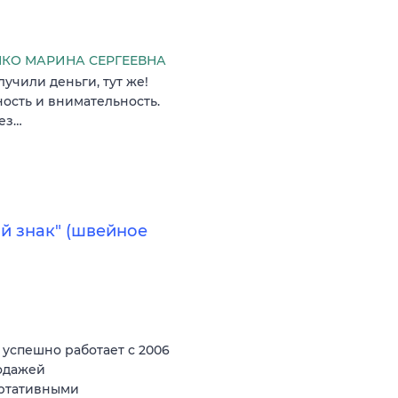
КО МАРИНА СЕРГЕЕВНА
учили деньги, тут же!
ность и внимательность.
без…
й знак" (швейное
спешно работает с 2006
родажей
ортативными