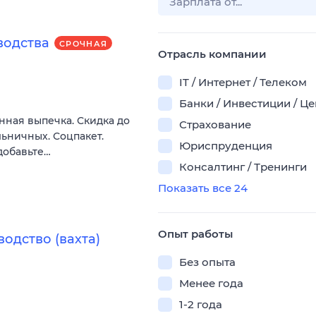
водства
СРОЧНАЯ
Отрасль компании
IT / Интернет / Телеком
Банки / Инвестиции / Ц
нная выпечка. Скидка до
Страхование
льничных. Соцпакет.
Юриспруденция
добавьте…
Консалтинг / Тренинги
Показать все 24
Опыт работы
одство (вахта)
Без опыта
Менее года
1-2 года