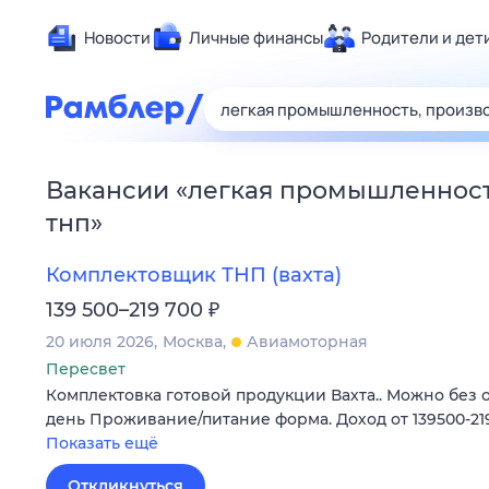
Новости
Личные финансы
Родители и дет
Здоровье
Развлечен
Дом и уют
Вакансии
«
легкая промышленност
Спорт
тнп
»
Карьера
Авто
Комплектовщик ТНП (вахта)
Технологи
₽
139 500–219 700
Жизненные
20 июля 2026
Москва
Авиамоторная
Сберегаем
Пересвет
Комплектовка готовой продукции Вахта.. Можно без 
Гороскопы
день Проживание/питание форма. Доход от 139500-21
Показать ещё
Откликнуться