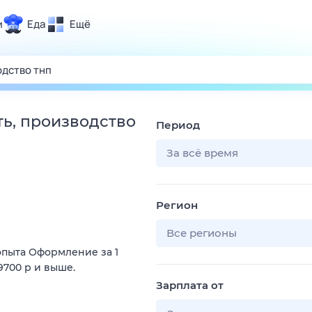
и
Еда
Ещё
Почта
ия и отдых
Поиск
Погода
ь, производство
Период
ТВ-программа
За всё время
и и тренды
Регион
 ситуации
 вместе
Все регионы
опыта Оформление за 1
Помощь
9700 р и выше.
Зарплата от