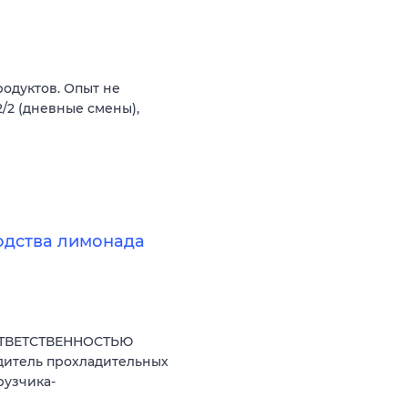
одуктов. Опыт не
2/2 (дневные смены),
одства лимонада
ОТВЕТСТВЕННОСТЬЮ
дитель прохладительных
рузчика-