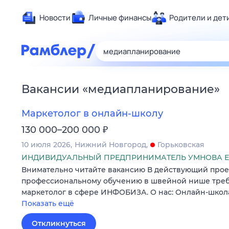
Новости
Личные финансы
Родители и дет
Здоровье
Развлечен
Дом и уют
Вакансии
«
медиапланирование
»
Спорт
Карьера
Маркетолог в онлайн-школу
Авто
₽
130 000–200 000
Технологи
10 июля 2026
Нижний Новгород
Горьковская
Жизненные
ИНДИВИДУАЛЬНЫЙ ПРЕДПРИНИМАТЕЛЬ УМНОВА Е
Внимательно читайте вакансию В действующий прое
Сберегаем
профессиональному обучению в швейной нише треб
Гороскопы
маркетолог в сфере ИНФОБИЗА. О нас: Онлайн-школ
Показать ещё
Откликнуться