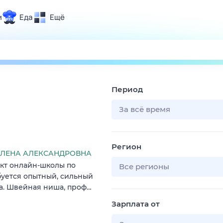
и
Еда
Ещё
Почта
ия и отдых
Поиск
Погода
Период
ТВ-программа
За всё время
и и тренды
Регион
 ситуации
ЛЕНА АЛЕКСАНДРОВНА
кт онлайн-школы по
 вместе
Все регионы
уется опытный, сильный
Помощь
а. Швейная ниша, проф…
Зарплата от