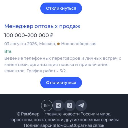
Откликнуться
Менеджер оптовых продаж
₽
100 000–200 000
03 августа 2026
Москва
Новослободская
Втв
Ведение телефонных переговоров и личных встреч с
клиентами, организация поиска и привлечения
клиентов. График работы 5/2.
Откликнуться
18
+
© Рамблер — главные новости России и мира,
гороскопы, почта, поиск и другие полезные сервисы
Полная версия
Помощь
Обратная связь