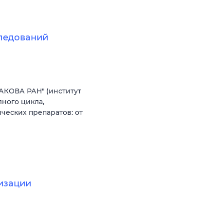
следований
АКОВА РАН" (институт
ного цикла,
еских препаратов: от
изации