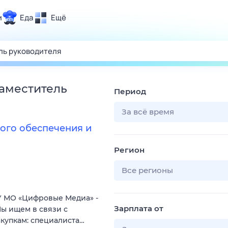
и
Еда
Ещё
Почта
ия и отдых
Поиск
Погода
заместитель
Период
ТВ-программа
За всё время
ого обеспечения и
и и тренды
Регион
 ситуации
 вместе
Все регионы
Помощь
 МО «Цифровые Медиа» -
Зарплата от
ы ищем в связи с
купкам: специалиста…