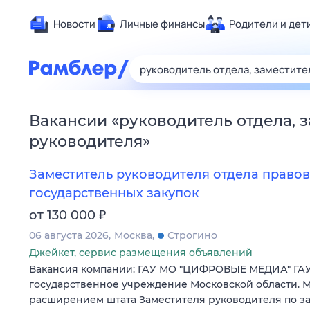
Новости
Личные финансы
Родители и дет
Здоровье
Развлечен
Дом и уют
Вакансии
«
руководитель отдела, 
Спорт
руководителя
»
Карьера
Авто
Заместитель руководителя отдела правов
Технологи
государственных закупок
Жизненные
₽
от 130 000
Сберегаем
06 августа 2026
Москва
Строгино
Гороскопы
Джейкет, сервис размещения объявлений
Вакансия компании: ГАУ МО "ЦИФРОВЫЕ МЕДИА" ГАУ
государственное учреждение Московской области. М
расширением штата Заместителя руководителя по за