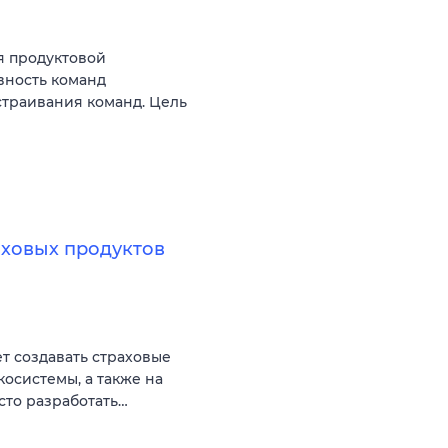
я продуктовой
вность команд
ыстраивания команд. Цель
аховых продуктов
ет создавать страховые
косистемы, а также на
сто разработать…