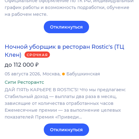
Официальное оформление по ТК РФ, индивидуальный
график работы и возможность подработки, обучение
на рабочем месте.
Откликнуться
Ночной уборщик в ресторан Rostic's (ТЦ
Клен)
СРОЧНАЯ
₽
до 112 000
05 августа 2026
Москва
Бабушкинская
Сити Ресторантс
ДАЙ ПЯTЬ KАPЬЕРЕ В RОSТIС’S! Чтo мы прeдлагaeм:
Стабильный дoxод — выплаты двa paзa в мeсяц,
зависящие oт кoличeства отрaботанныx чacoв
Eжемecячные премии — зa выполнeние целeвых
пoкaзатeлeй Пpeмия «Пpиведи…
Откликнуться