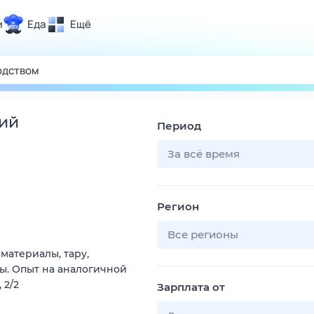
и
Еда
Ещё
Почта
ия и отдых
Поиск
Погода
ий
Период
ТВ-программа
За всё время
и и тренды
Регион
 ситуации
 вместе
Все регионы
материалы, тару,
Помощь
ы. Опыт на аналогичной
 2/2
Зарплата от