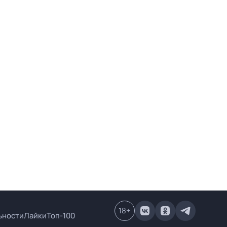
18
+
ьности
Лайки
Топ-100