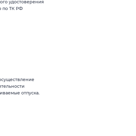
кого удостоверения
о по ТК РФ
 осуществление
ятельности
ачиваемые отпуска.