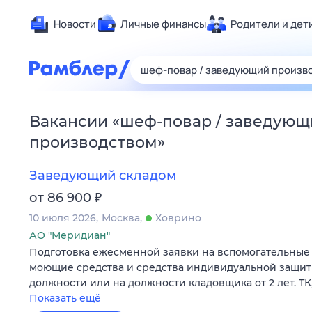
Новости
Личные финансы
Родители и дет
Здоровье
Развлечен
Дом и уют
Вакансии
«
шеф-повар / заведующ
Спорт
производством
»
Карьера
Авто
Заведующий складом
Технологи
₽
от 86 900
Жизненные
10 июля 2026
Москва
Ховрино
Сберегаем
АО "Меридиан"
Подготовка ежесменной заявки на вспомогательные 
Гороскопы
моющие средства и средства индивидуальной защит
должности или на должности кладовщика от 2 лет. ТК,
Показать ещё