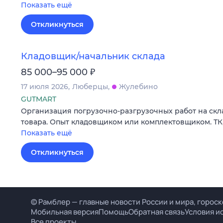
Показать ещё
Откликнуться
Кладовщик/начальник склада
₽
85 000–95 000
17 июля 2026
Люберцы
Жулебино
GUTMART
Организация погрузочно-разгрузочных работ на скла
товара. Опыт кладовщиком или комплектовщиком. ТК, 5/2
Показать ещё
Откликнуться
© Рамблер — главные новости России и мира, гороск
Мобильная версия
Помощь
Обратная связь
Условия и
Все проекты