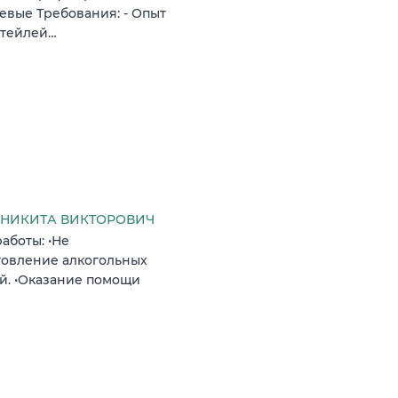
аевые Требования: - Опыт
ктейлей…
НИКИТА ВИКТОРОВИЧ
аботы: •Не
товление алкогольных
ой. •Оказание помощи