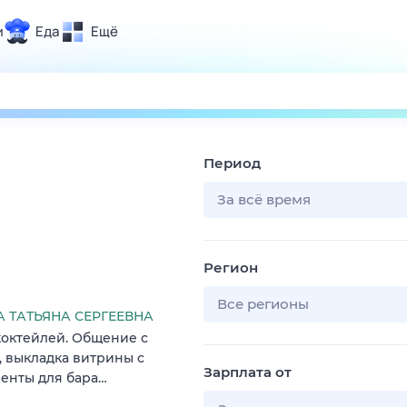
и
Еда
Ещё
Почта
ия и отдых
Поиск
Погода
Период
ТВ-программа
За всё время
и и тренды
Регион
 ситуации
 вместе
Все регионы
ТАТЬЯНА СЕРГЕЕВНА
Помощь
коктейлей. Общение с
, выкладка витрины с
Зарплата от
иенты для бара…