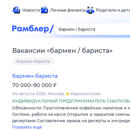
Новости
Личные финансы
Родители и дет
Здоровье
Развлечен
Дом и уют
Вакансии
«
бармен / бариста
»
Спорт
Бармен-бариста
Карьера
Авто
Бармен-бариста
Технологи
₽
70 000–90 000
Жизненные
04 августа 2026
Москва
Марксистская
Сберегаем
ИНДИВИДУАЛЬНЫЙ ПРЕДПРИНИМАТЕЛЬ СНЫТКОВА 
Гороскопы
Обязанности: Приготовление кофейных напитков и 
Гостями, работа на кассе Открытие и закрытие смены
десертами Составление заказа на десерты и ингред
Показать ещё