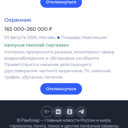
Откликнуться
Охранник
₽
165 000–260 000
03 августа 2026
Москва
Площадь Революции
Каплунов Николай Сергеевич
Контроль пропускного режима, мониторинг камер
видеонаблюдения и обстановки на объекте.
Приветствуется наличие действующего
удостоверения частного охранника. ТК, сменный
график, обучение, питание.
Откликнуться
18
+
© Рамблер — главные новости России и мира,
гороскопы, почта, поиск и другие полезные сервисы