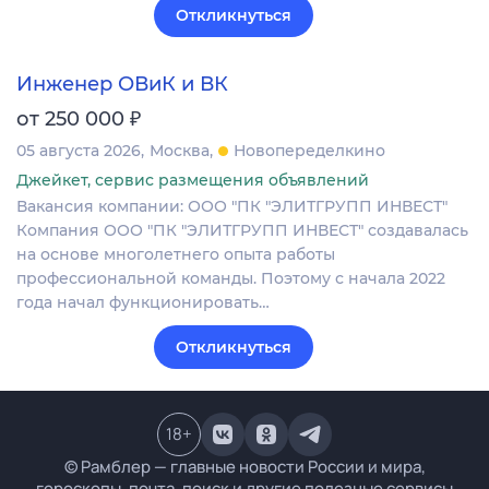
Откликнуться
Инженер ОВиК и ВК
₽
от 250 000
05 августа 2026
Москва
Новопеределкино
Джейкет, сервис размещения объявлений
Вакансия компании: ООО "ПК "ЭЛИТГРУПП ИНВЕСТ"
Компания ООО "ПК "ЭЛИТГРУПП ИНВЕСТ" создавалась
на основе многолетнего опыта работы
профессиональной команды. Поэтому с начала 2022
года начал функционировать…
Откликнуться
18
+
© Рамблер — главные новости России и мира,
гороскопы, почта, поиск и другие полезные сервисы