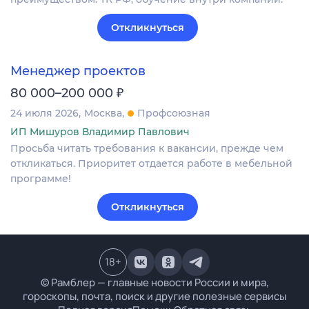
Откликнуться
Менеджер проектов
₽
80 000–200 000
24 июля 2026
Москва
Профсоюзная
ИП Мишуров Владимир Павлович
Просьба читать требования к вакансии, прежде чем
откликаться. Приоритет отдается работе в мебельной
программе!
Откликнуться
18
+
© Рамблер — главные новости России и мира,
гороскопы, почта, поиск и другие полезные сервисы