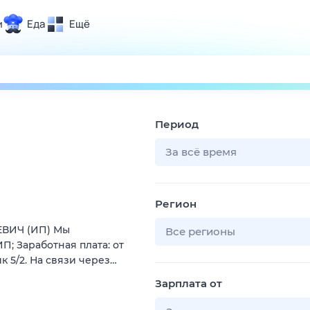
и
Еда
Ещё
Почта
ия и отдых
Поиск
Погода
Период
ТВ-программа
За всё время
и и тренды
Регион
 ситуации
ЕВИЧ (ИП) Мы
 вместе
Все регионы
П; Заработная плата: от
Помощь
к 5/2. На связи через…
Зарплата от