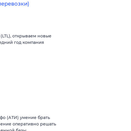
перевозки)
(LTL), открываем новые
едний год компания
нфо (АТИ) умение брать
мение оперативно решать
венной базы…