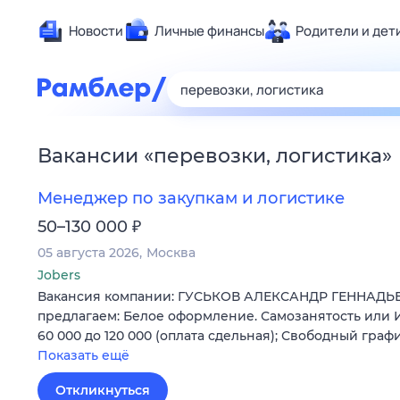
Новости
Личные финансы
Родители и дет
Здоровье
Развлечен
Дом и уют
Вакансии
«
перевозки, логистика
»
Спорт
Карьера
Менеджер по закупкам и логистике
Авто
₽
50–130 000
Технологи
05 августа 2026
Москва
Жизненные
Jobers
Вакансия компании: ГУСЬКОВ АЛЕКСАНДР ГЕННАДЬ
Сберегаем
предлагаем: Белое оформление. Самозанятость или И
Гороскопы
60 000 до 120 000 (оплата сдельная); Свободный графи
Показать ещё
Откликнуться