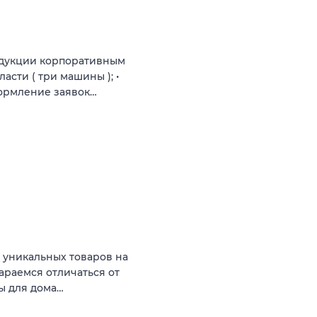
одукции корпоративным
сти ( три машины ); •
формление заявок…
 уникальных товаров на
тараемся отличаться от
ы для дома…