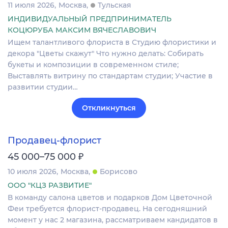
11 июля 2026
Москва
Тульская
ИНДИВИДУАЛЬНЫЙ ПРЕДПРИНИМАТЕЛЬ
КОЦЮРУБА МАКСИМ ВЯЧЕСЛАВОВИЧ
Ищем талантливого флориста в Студию флористики и
декора "Цветы скажут" Что нужно делать: Собирать
букеты и композиции в современном стиле;
Выставлять витрину по стандартам студии; Участие в
развитии студии…
Откликнуться
Продавец-флорист
₽
45 000–75 000
10 июля 2026
Москва
Борисово
ООО "КЦЗ РАЗВИТИЕ"
В кoманду сaлонa цвeтов и подаркoв Дом Цвeточнoй
Феи трeбуeтcя флориcт-пpoдaвeц. На сегoдняшний
момeнт у нас 2 магaзина, pacсматриваем кандидaтoв в