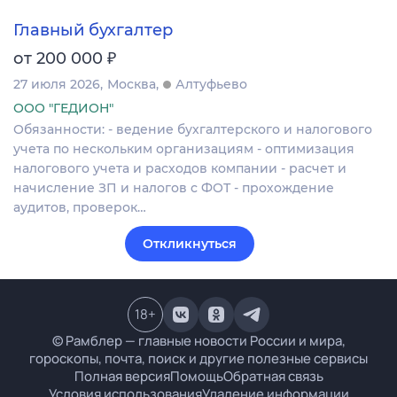
Главный бухгалтер
₽
от 200 000
27 июля 2026
Москва
Алтуфьево
ООО "ГЕДИОН"
Обязанности: - ведение бухгалтерского и налогового
учета по нескольким организациям - оптимизация
налогового учета и расходов компании - расчет и
начисление ЗП и налогов с ФОТ - прохождение
аудитов, проверок…
Откликнуться
18
+
© Рамблер — главные новости России и мира,
гороскопы, почта, поиск и другие полезные сервисы
Полная версия
Помощь
Обратная связь
Условия использования
Удаление информации