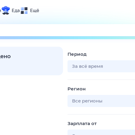
и
Еда
Ещё
Почта
ия и отдых
Поиск
Погода
Период
ТВ-программа
дено
За всё время
и и тренды
Регион
 ситуации
 вместе
Все регионы
Помощь
Зарплата от