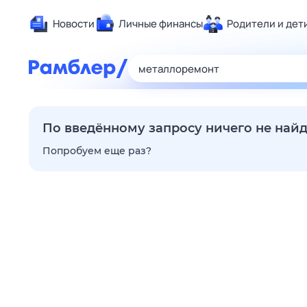
Новости
Личные финансы
Родители и дет
Здоровье
Развлечен
Дом и уют
Спорт
По введённому запросу ничего не най
Карьера
Попробуем еще раз?
Авто
Технологи
Жизненные
Сберегаем
Гороскопы