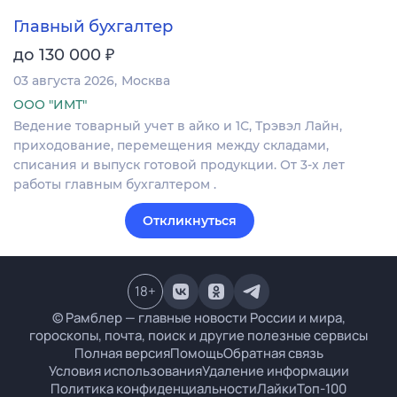
Главный бухгалтер
₽
до 130 000
03 августа 2026
Москва
ООО "ИМТ"
Ведение товарный учет в айко и 1С, Трэвэл Лайн,
приходование, перемещения между складами,
списания и выпуск готовой продукции. От 3-х лет
работы главным бухгалтером .
Откликнуться
18
+
© Рамблер — главные новости России и мира,
гороскопы, почта, поиск и другие полезные сервисы
Полная версия
Помощь
Обратная связь
Условия использования
Удаление информации
Политика конфиденциальности
Лайки
Топ-100