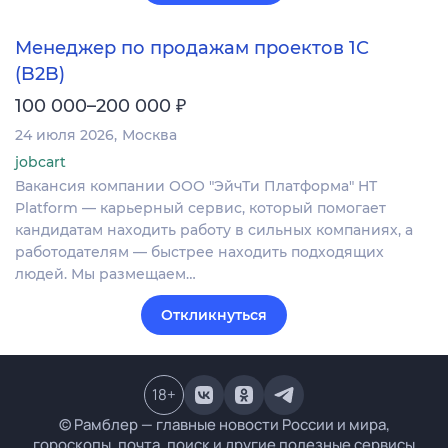
Менеджер по продажам проектов 1С
(B2B)
₽
100 000–200 000
24 июля 2026
Москва
jobcart
Вакансия компании ООО "ЭйчТи Платформа" HT
Platform — карьерный сервис, который помогает
кандидатам находить работу в сильных компаниях, а
работодателям — быстрее находить подходящих
людей. Мы размещаем…
Откликнуться
18
+
© Рамблер — главные новости России и мира,
гороскопы, почта, поиск и другие полезные сервисы