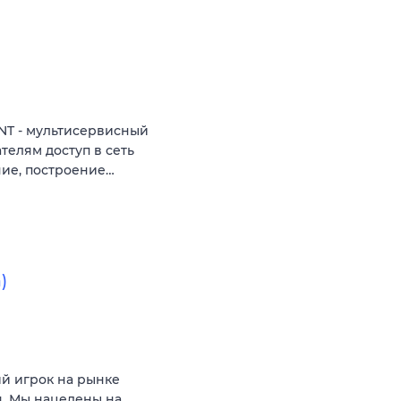
NT - мультисервисный
телям доступ в сеть
ние, построение…
)
ий игрок на рынке
. Мы нацелены на