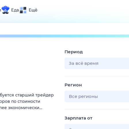
и
Еда
Ещё
Почта
ия и отдых
Поиск
Погода
Период
ТВ-программа
За всё время
и и тренды
Регион
 ситуации
ебуется старший трейдер
 вместе
Все регионы
оров по стоимости
Помощь
олее экономически…
Зарплата от