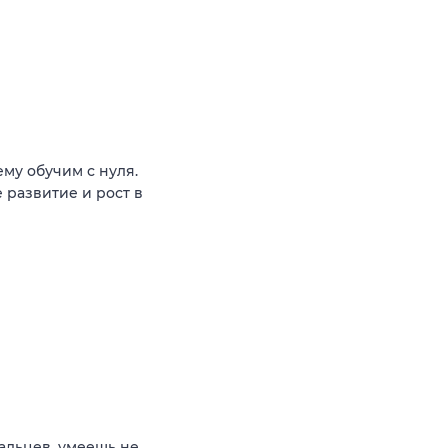
му обучим с нуля.
 развитие и рост в
пальцев, умеешь не