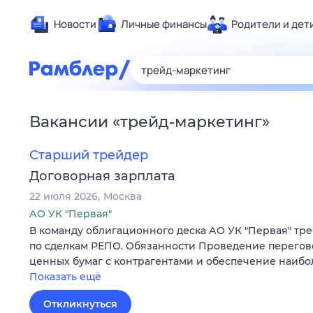
Новости
Личные финансы
Родители и дет
Здоровье
Развлечен
Дом и уют
Вакансии
«
трейд-маркетинг
»
Спорт
Карьера
Старший трейдер
Авто
Договорная зарплата
Технологи
22 июля 2026
Москва
Жизненные
АО УК "Первая"
В команду облигационного деска АО УК "Первая" тр
Сберегаем
по сделкам РЕПО. Обязанности Проведение перегов
Гороскопы
ценных бумаг с контрагентами и обеспечение наиб
Показать ещё
Откликнуться